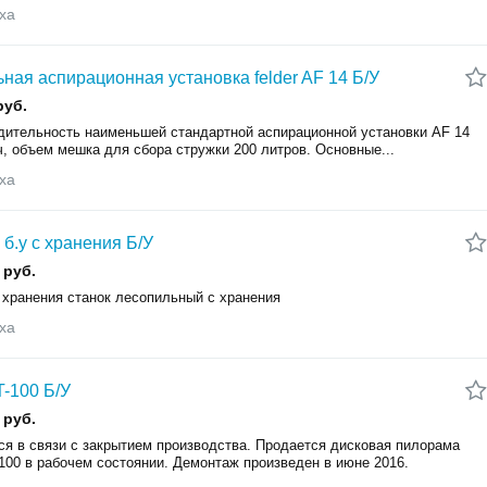
ха
ная аспирационная установка felder AF 14 Б/У
руб.
дительность наименьшей стандартной аспирационной установки AF 14
ч, объем мешка для сбора стружки 200 литров. Основные...
ха
 б.у с хранения Б/У
 руб.
с хранения станок лесопильный с хранения
ха
-100 Б/У
 руб.
ся в связи с закрытием производства. Продается дисковая пилорама
100 в рабочем состоянии. Демонтаж произведен в июне 2016.