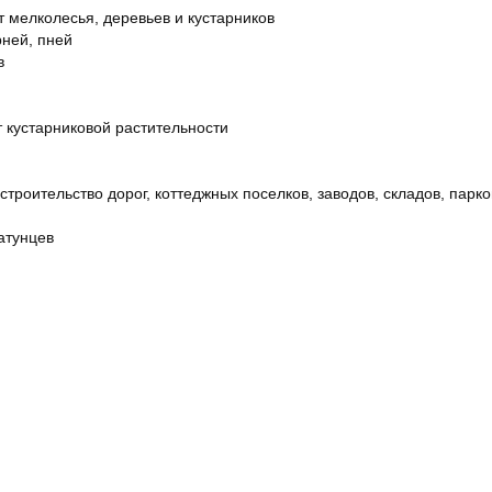
т мелколесья, деревьев и кустарников
рней, пней
в
т кустарниковой растительности
строительство дорог, коттеджных поселков, заводов, складов, парко
атунцев