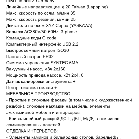
ШВП по оси Z Germany
Линейные направляющие ￠20 Taiwan (Lappping)
Макс. скорость по осям, м/мин 35
Макс. скорость резания, м/мин 25
Двигатели по осям XYZ Серво (YASKAWA)
Вольтаж AC380V/50-60Hz, 3-phase
Командные коды G code
Компьютерный интерфейс USB 2.2
Быстросъемный патрон ISO30
Цанговый патрон ER32
Система управления SYNTEC 6MA
Вакуумный насос, м3ч 2х160
Мощность привода насоса, кВт 2х4, 0
Датчик калибровки инструмента +
Центр. система смазки +
МЕБЕЛЬНОЕ ПРОИЗВОДСТВО:
- Простые и сложные фасады (в том числе с художественной
резьбой), сложные накладки на мебель, элементы
эксклюзивной мебели и интерьеров.
- Криволинейный раскрой ДСП, ДВП, МДФ, в том числе
ламинированных панелей.
ОТДЕЛКА ИНТЕРЬЕРОВ:
- Элементы каминов и бильярдных столов, барельефы,