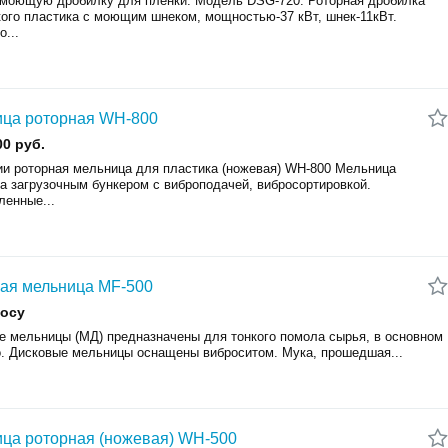
моющую дробилку для пленки. Модель DSG-720. Роторная дробилка
кого пластика с моющим шнеком, мощностью-37 кВт, шнек-11кВт.
...
ца роторная WH-800
00 руб.
ии роторная мельница для пластика (ножевая) WH-800 Мельница
а загрузочным бункером с виброподачей, вибросортировкой.
енные...
ая мельница MF-500
росу
е мельницы (МД) предназначены для тонкого помола сырья, в основном
о. Дисковые мельницы оснащены виброситом. Мука, прошедшая...
ца роторная (ножевая) WH-500