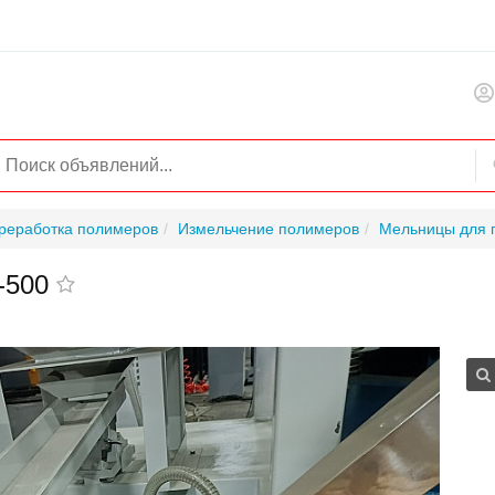
реработка полимеров
Измельчение полимеров
Мельницы для 
-500