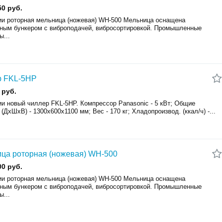
50 руб.
ии роторная мельница (ножевая) WH-500 Мельница оснащена
чным бункером с виброподачей, вибросортировкой. Промышленные
ы...
р FKL-5HP
 руб.
ии новый чиллер FKL-5HP. Компрессор Panasonic - 5 кВт; Общие
(ДхШхВ) - 1300x600x1100 мм; Вес - 170 кг; Хладопроизвод. (ккал/ч) -...
ца роторная (ножевая) WH-500
00 руб.
ии роторная мельница (ножевая) WH-500 Мельница оснащена
чным бункером с виброподачей, вибросортировкой. Промышленные
ы...