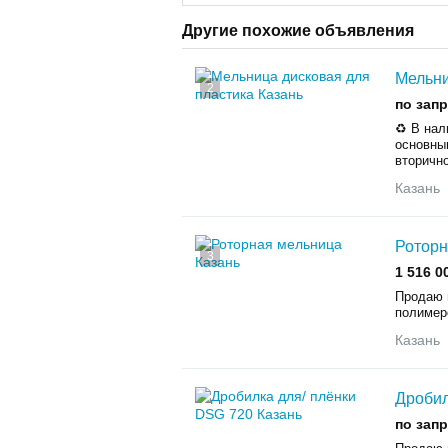
Другие похожие объявления
Мельни
2
по зап
♻️ B на
основны
втoричнo
Казань
Роторн
3
1 516 0
Продаю м
полимеро
Казань
Дробил
по зап