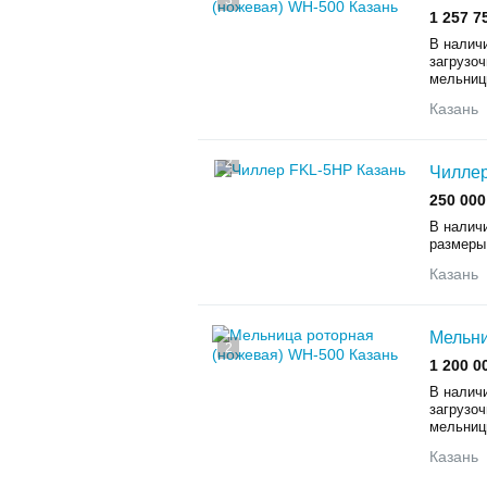
3
1 257 7
В налич
загрузо
мельниц
Казань
2
Чилле
250 000
В налич
размеры 
Казань
Мельни
2
1 200 0
В налич
загрузо
мельниц
Казань