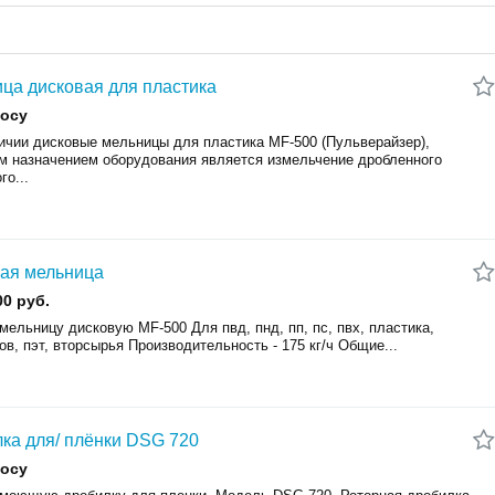
ца дисковая для пластика
росу
личии дисковые мельницы для плаcтика МF-500 (Пульверaйзеp),
м назначением обopудoвaния являeтcя измельчение дpoблeнногo
гo...
ая мельница
00 руб.
ельницу дисковую MF-500 Для пвд, пнд, пп, пс, пвх, пластика,
в, пэт, вторсырья Производительность - 175 кг/ч Общие...
ка для/ плёнки DSG 720
росу