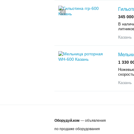
Гильот
2
345 000
В наличи
литников
Казань
Мельни
1 330 0
Ножевые
скорост
Казань
Оборудуй.ком
— объявления
по продаже оборудования