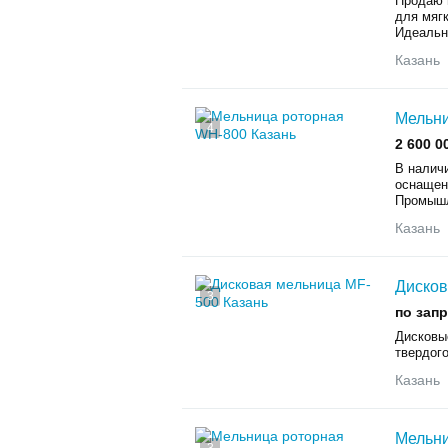
Продаю 
для мяг
Идеально
Казань
Мельни
4
2 600 0
В налич
оснащен
Промышл
Казань
Дисков
3
по зап
Дисковы
твердог
Казань
Мельни