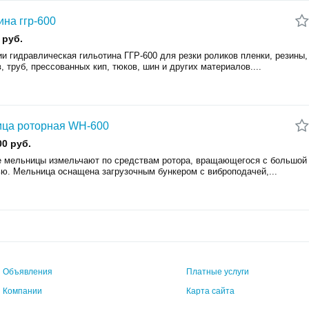
ина ггр-600
 руб.
и гидравлическая гильотина ГГР-600 для резки роликов пленки, резины,
, труб, прессованных кип, тюков, шин и других материалов....
ца роторная WH-600
00 руб.
 мельницы измельчают по средствам ротора, вращающегося с большой
ью. Мельница оснащена загрузочным бункером с виброподачей,...
Объявления
Платные услуги
Компании
Карта сайта