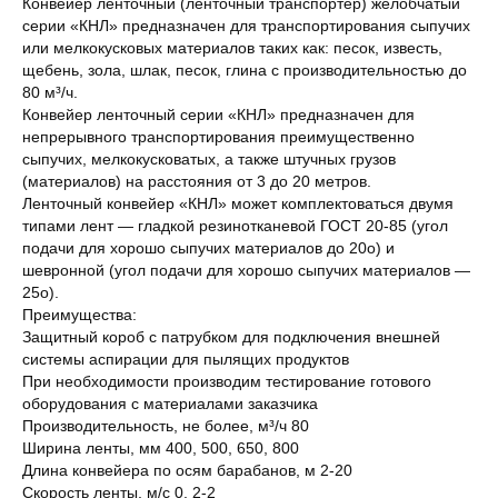
Конвейер ленточный (ленточный транспортер) желобчатый
серии «КНЛ» предназначен для транспортирования сыпучих
или мелкокусковых материалов таких как: песок, известь,
щебень, зола, шлак, песок, глина с производительностью до
80 м³/ч.
Конвейер ленточный серии «КНЛ» предназначен для
непрерывного транспортирования преимущественно
сыпучих, мелкокусковатых, а также штучных грузов
(материалов) на расстояния от 3 до 20 метров.
Ленточный конвейер «КНЛ» может комплектоваться двумя
типами лент — гладкой резинотканевой ГОСТ 20-85 (угол
подачи для хорошо сыпучих материалов до 20о) и
шевронной (угол подачи для хорошо сыпучих материалов —
25о).
Преимущества:
Защитный короб с патрубком для подключения внешней
системы аспирации для пылящих продуктов
При необходимости производим тестирование готового
оборудования с материалами заказчика
Производительность, не более, м³/ч 80
Ширина ленты, мм 400, 500, 650, 800
Длина конвейера по осям барабанов, м 2-20
Скорость ленты, м/с 0, 2-2