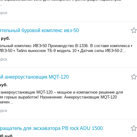
..
ярск
тельный буровой комплекс ивэ-50
 руб.
ельный комплекс ИВЭ-50 Производство B-1336. В составе комплекса •
ВЭ-50 • Табло выносное ТБ-9 модель 10 • Датчик силы ИВЭ-50-2...
ярск
й анкероустановщик MQT-120
руб.
 анкероустановщик MQT-120 – мощное и компактное решение для
ия горных выработок! Назначение: Анкероустановщик MQT-120
ачен...
ярск
ращатель для экскаватора PB rock ADU 1500
00 руб.