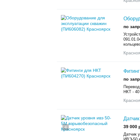
Красно
Оборуд
по зап
Устройст
091.01.0
кольцево
Красно
Фитинг
по зап
Переводн
НКТ - 40
Красно
Датчик
39 000 
4
Датчик 
ИВЭ-50 