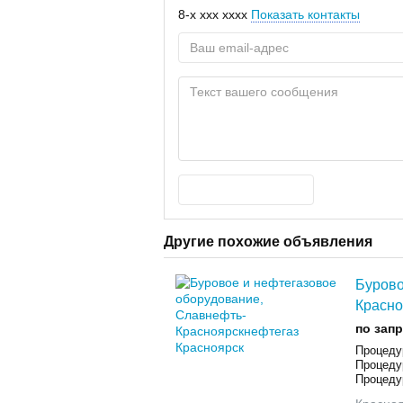
8-x xxx xxxx
Показать контакты
Другие похожие объявления
Бурово
Красно
по зап
Процеду
Процедур
Процедур