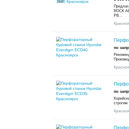
Предлаг
ROCK AD
PB...
Красно
Перфор
по зап
Рекомен
Производ
Красно
Перфор
по зап
Корейск
строгим 
Красно
Перфор