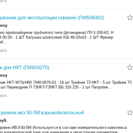
ярск
ование для эксплуатации скважин (ПИ606082)
росу
во пробозаборное трубчатого типа (фланцевое) ПУ-1-100-63, Н
4.00.00 - 1 ШТ Катушка шлипсовая КШ 48-33х63 - 1 ШТ Фрезер
й...
ярск
и для НКТ (ПИ604270)
росу
ик НКТ М73хН60 7040-0676-01 - 16 шт Тройник 73 НКТ - 5 шт Тройник 73
 шт Переводник П 73НКТ/73НКТ ВБ 310.235 - 1 шт Патрубок...
ярск
 уровня ивэ 50-5М взрывобезопасный
руб.
уровня ИВЭ-50-5М Используется в составе измерительного комплекса
во взрывоопасной зоне для измерения и регистрации параметров