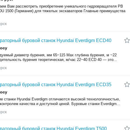
аем Вам рассмотреть приобретение уникального гидровращателя PB
U 1500 (Германия) для тяжелых экскаваторов Главные преимущества
ярск
аторный буровой станок Hyundai Everdigm ECD40
росу
дуемый диаметр бурения, мм 65~115 Max глубина бурения, м ~22
ительность бурения теоретическая, м/час 22~40 ECD 40 — это...
ярск
аторный буровой станок Hyundai Everdigm ECD35
росу
ие станки Hyundai Everdigm отличаются высокой технологичностью,
контролем качества и доступной ценой. Буровые станки Everdigm...
ярск
аторный буровой станок Hyundai Everdigm Т500