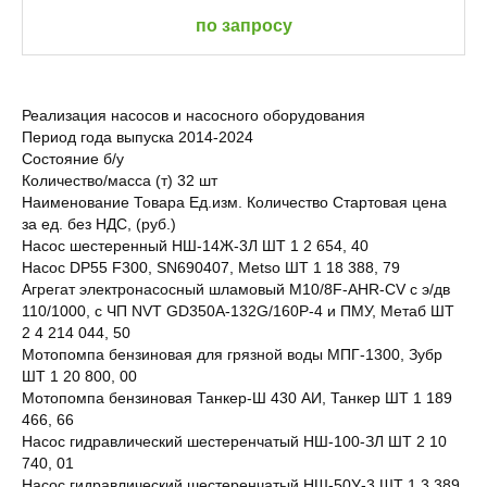
по запросу
Реализация насосов и насосного оборудования
Период года выпуска 2014-2024
Состояние б/у
Количество/масса (т) 32 шт
Наименование Товара Ед.изм. Количество Стартовая цена
за ед. без НДС, (руб.)
Насос шестеренный НШ-14Ж-3Л ШТ 1 2 654, 40
Насос DP55 F300, SN690407, Metso ШТ 1 18 388, 79
Агрегат электронасосный шламовый M10/8F-AHR-CV с э/дв
110/1000, с ЧП NVT GD350A-132G/160P-4 и ПМУ, Метаб ШТ
2 4 214 044, 50
Мотопомпа бензиновая для грязной воды МПГ-1300, Зубр
ШТ 1 20 800, 00
Мотопомпа бензиновая Танкер-Ш 430 АИ, Танкер ШТ 1 189
466, 66
Насос гидравлический шестеренчатый НШ-100-ЗЛ ШТ 2 10
740, 01
Насос гидравлический шестеренчатый НШ-50У-3 ШТ 1 3 389,