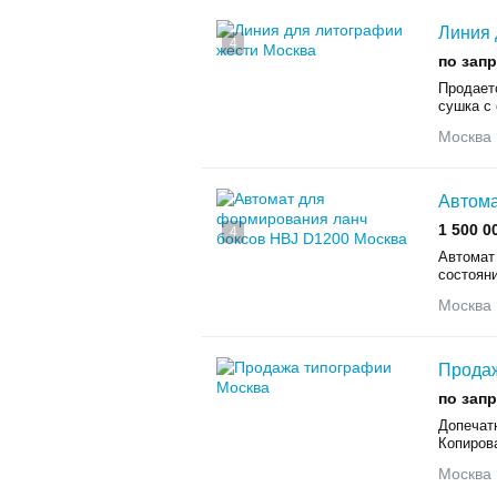
Линия 
4
по зап
Продаетс
сушка с 
Москва
Автома
1 500 0
4
Автомат
состояни
Москва
Прода
по зап
Допечатн
Копиров
Москва