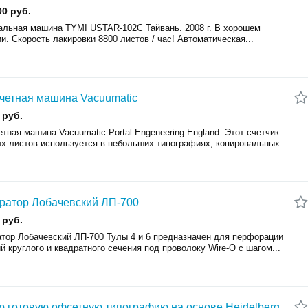
00 руб.
альная машина TYMI USTAR-102C Тайвань. 2008 г. В хорошем
и. Скорость лакировки 8800 листов / час! Автоматическая...
четная машина Vacuumatic
 руб.
тная машина Vacuumatic Portal Engeneering England. Этот счетчик
х листов используется в небольших типографиях, копировальных...
атор Лобачевский ЛП-700
 руб.
тор Лобачевский ЛП-700 Тулы 4 и 6 предназначен для перфорации
й круглого и квадратного сечения под проволоку Wire-O с шагом...
 готовую офсетную типографию на основе Heidelberg