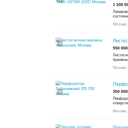
4
1 200 0
Лакиров
состояни
Москва
Листос
3
550 000
Листосче
бумажны
Москва
Перфор
350 000
4
Перфора
отверсти
Москва
Продаю