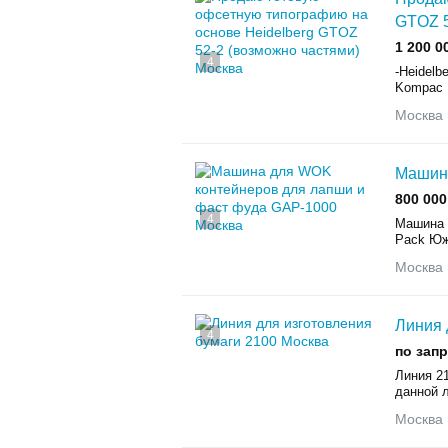
GTOZ 5
1 200 0
4
-Heidelb
Kompac I
Москва
Машина
800 000
4
Машина 
Pack Юж
Москва
Линия 
4
по зап
Линия 21
данной л
Москва