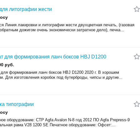
для литографии жести
росу
я Линия лакировки и литографии жести двухцветная печать, (газовая
обратным дожигом очень экономически затратное дело), печка...
т для формирования ланч боксов HBJ D1200
00 руб.
 для формирования ланч боксов HBJ D1200 2020 г. В хорошем
и. Для изготовления коробок под бутерброды, чипсы и другие...
жа типографии
росу
ое оборудование: CTP Agfa Avalon N-8 год 2012 ПО Agfa Prepress-9
альная рама V28 1200 SE Печатное оборудование: Офсет:...