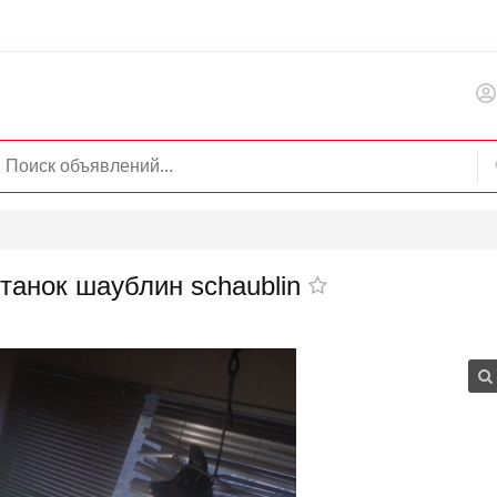
танок шаублин schaublin