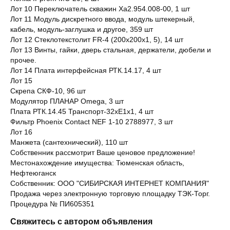
Лот 10 Переключатель скважин Ха2.954.008-00, 1 шт
Лот 11 Модуль дискретного ввода, модуль штекерный,
кабель, модуль-заглушка и другое, 359 шт
Лот 12 Стеклотекстолит FR-4 (200х200х1, 5), 14 шт
Лот 13 Винты, гайки, дверь стальная, держатели, дюбели и
прочее.
Лот 14 Плата интерфейсная РТК.14.17, 4 шт
Лот 15
Скрепа СКФ-10, 96 шт
Модулятор ПЛАНАР Omega, 3 шт
Плата РТК.14.45 Транспорт-32хЕ1х1, 4 шт
Фильтр Phoenix Contact NEF 1-10 2788977, 3 шт
Лот 16
Манжета (сантехнический), 110 шт
Собственник рассмотрит Ваше ценовое предложение!
Местонахождение имущества: Тюменская область,
Нефтеюганск
Собственник: ООО "СИБИРСКАЯ ИНТЕРНЕТ КОМПАНИЯ"
Продажа через электронную торговую площадку ТЭК-Торг.
Процедура № ПИ605351
Свяжитесь с автором объявления