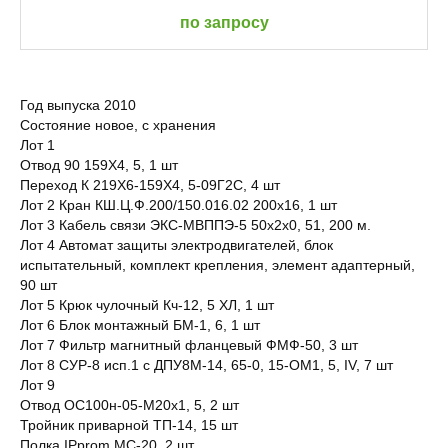
по запросу
Год выпуска 2010
Состояние новое, с хранения
Лот 1
Отвод 90 159Х4, 5, 1 шт
Переход К 219Х6-159Х4, 5-09Г2С, 4 шт
Лот 2 Кран КШ.Ц.Ф.200/150.016.02 200х16, 1 шт
Лот 3 Кабель связи ЭКС-МВППЭ-5 50х2х0, 51, 200 м.
Лот 4 Автомат защиты электродвигателей, блок
испытательный, комплект крепления, элемент адаптерный,
90 шт
Лот 5 Крюк чулочный Кч-12, 5 ХЛ, 1 шт
Лот 6 Блок монтажный БМ-1, 6, 1 шт
Лот 7 Фильтр магнитный фланцевый ФМФ-50, 3 шт
Лот 8 СУР-8 исп.1 с ДПУ8М-14, 65-0, 15-ОМ1, 5, IV, 7 шт
Лот 9
Отвод ОС100н-05-М20х1, 5, 2 шт
Тройник приварной ТП-14, 15 шт
Полка IPprom MC-20, 2 шт