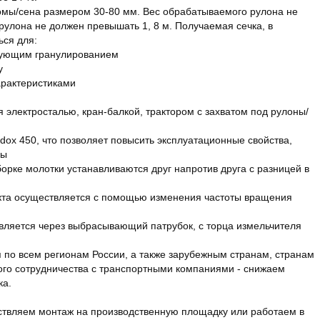
омы/сена размером 30-80 мм. Вес обрабатываемого рулона не
рулона не должен превышать 1, 8 м. Получаемая сечка, в
ься для:
дующим гранулированием
у
арактеристиками
я электросталью, кран-балкой, трактором с захватом под рулоны/
rdox 450, что позволяет повысить эксплуатационные свойства,
бы
борке молотки устанавливаются друг напротив друга с разницей в
укта осуществляется с помощью изменения частоты вращения
твляется через выбрасывающий патрубок, с торца измельчителя
 по всем регионам России, а также зарубежным странам, странам
ого сотрудничества с транспортными компаниями - снижаем
ка.
ствляем монтаж на производственную площадку или работаем в