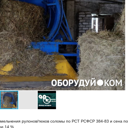
змельчения рулонов/тюков соломы по РСТ РСФСР 384-83 и сена по
ее 14 %.