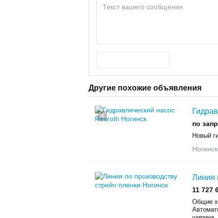
Другие похожие объявления
Гидрав
4
по зап
Новый г
Ногинск
Линия 
11 727 
Общие х
Автомат
ширина..