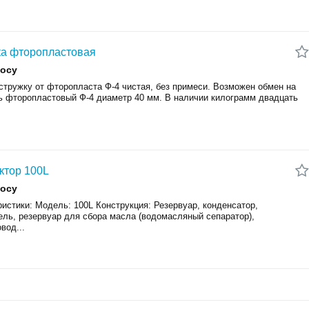
а фторопластовая
росу
стружку от фторопласта Ф-4 чистая, без примеси. Возможен обмен на
ь фторопластовый Ф-4 диаметр 40 мм. В наличии килограмм двадцать
ктор 100L
росу
истики: Модель: 100L Конструкция: Резервуар, конденсатор,
ель, резервуар для сбора масла (водомасляный сепаратор),
вод...