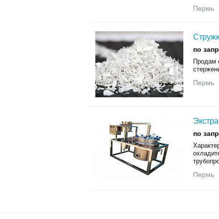
Пермь
Стружк
по зап
Продам 
стержен
Пермь
Экстра
по зап
Характер
охладит
трубопро
Пермь