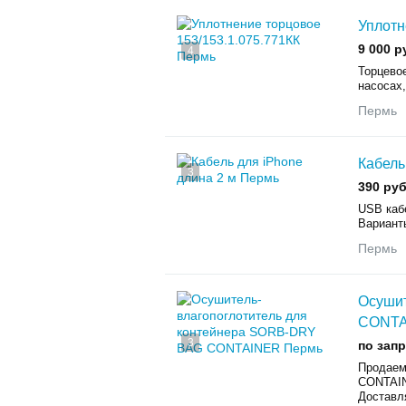
Уплотн
9 000 р
4
Торцевое
насосах,
Пермь
Кабель
3
390 руб
USB кабе
Вариант
Пермь
Осушит
CONTA
3
по зап
Продаем
CONTAINE
Доставля