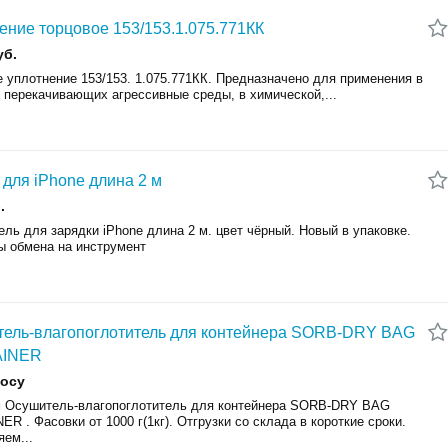
ение торцовое 153/153.1.075.771КК
уб.
 уплотнение 153/153. 1.075.771КК. Предназначено для применения в
 перекачивающих агрессивные среды, в химической,...
 для iPhone длина 2 м
.
ль для зарядки iPhone длина 2 м. цвет чёрный. Новый в упаковке.
ы обмена на инструмент
ель-влагопоглотитель для контейнера SORB-DRY BAG
INER
росу
 Осушитель-влагопоглотитель для контейнера SORB-DRY BAG
R . Фасовки от 1000 г(1кг). Отгрузки со склада в короткие сроки.
ем...