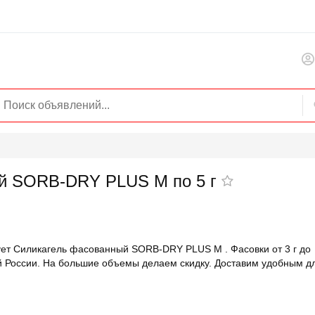
й SORB-DRY PLUS M по 5 г
т Силикагель фасованный SORB-DRY PLUS M . Фасовки от 3 г до
ей России. На большие объемы делаем скидку. Доставим удобным д