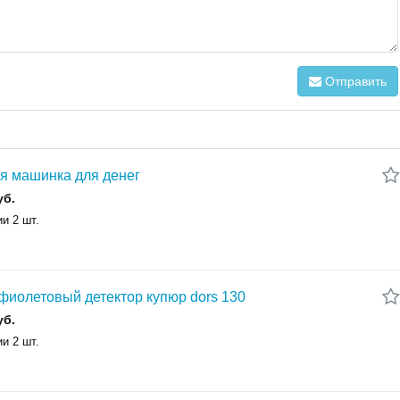
Отправить
я машинка для денег
уб.
и 2 шт.
фиолетовый детектор купюр dors 130
уб.
и 2 шт.