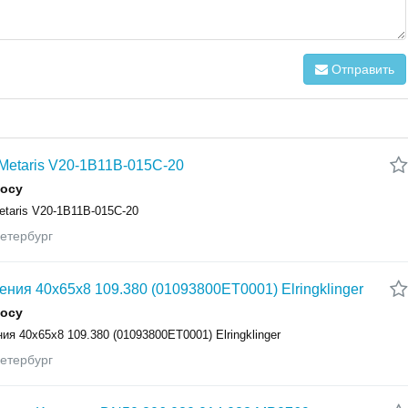
Отправить
Metaris V20-1B11B-015C-20
росу
taris V20-1B11B-015C-20
етербург
ения 40x65x8 109.380 (01093800ET0001) Elringklinger
росу
ия 40x65x8 109.380 (01093800ET0001) Elringklinger
етербург