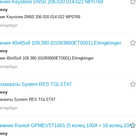
ения Keystone DN50 206.020.014.022 MP0769
росу
ния Keystone DN50 206.020.014.022 MP0769
етербург
ения 40x65x8 109.380 (01093800ET0001) Elringklinger
росу
ия 40x65x8 109.380 (01093800ET0001) Elringklinger
етербург
озахваты System RES TGLST47
росу
ахваты System RES TGLST47
етербург
емник Ravioli GPMEV5T1601 (5 колец 100A + 16 колец 10A)
росу