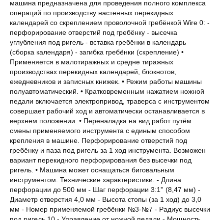
машина предназначена для проведения полного комплекса
операций по производству настенных перекидных
календарей со скреплением проволочной гребёнкой Wire 0: -
перфорирование отверстий под гребёнку - высечка
углубления под ригель - вставка гребёнки в календарь
(сборка календаря) - загибка гребёнки (скрепление) •
Применяется в малотиражных и средне тиражных
производствах перекидных календарей, блокнотов,
ежедневников и записных книжек. • Режим работы машины
полуавтоматический. • Кратковременным нажатием ножной
педали включается электропривод, траверса с инструментом
совершает рабочий ход и автоматически останавливается в
верхнем положении. • Переналадка на вид работ путём
смены применяемого инструмента с единым способом
крепления в машине. Перфорирование отверстий под
гребёнку и паза под ригель за 1 ход инструмента. Возможен
вариант перекидного перфорирования без высечки под
ригель. • Машина может оснащаться биговальным
инструментом. Технические характеристики: - Длина
перфорации до 500 мм - Шаг перфорации 3:1'' (8,47 мм) -
Диаметр отверстия 4,0 мм - Высота стопы (за 1 ход) до 3,0
мм - Номер применяемой гребёнки №3-№7 - Радиус высечки
под ригель 10 - Управление от ножной педали - Мощность