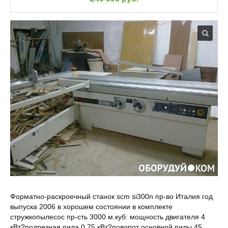
Форматно-раскроечный станок scm si300n пр-во Италия год
выпуска 2006 в хорошем состоянии в комплекте
стружкопылесос пр-сть 3000 м.куб: мощность двигателя 4
кВт?подрезная пила 0,75 кВт?поворот основной пилы 45