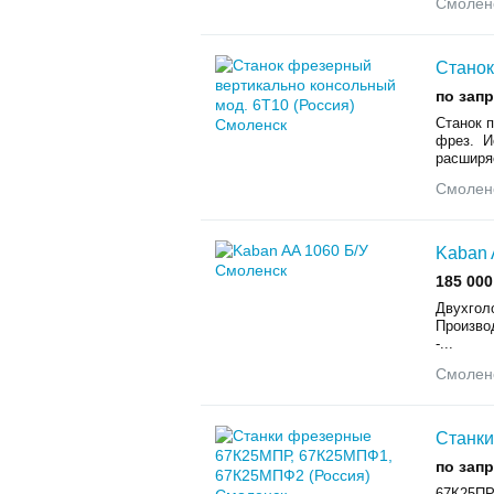
Смолен
Станок
по зап
Станок 
фрез. И
расширяе
Смолен
Kaban 
185 000
Двухгол
Произво
-...
Смолен
Станки
по зап
67К25ПР