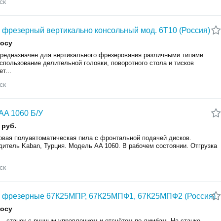
ск
 фрезерный вертикально консольный мод. 6Т10 (Россия)
росу
предназначен для вертикального фрезерования различными типами
спользование делительной головки, поворотного стола и тисков
т...
ск
AA 1060 Б/У
 руб.
овая полуавтоматическая пила с фронтальной подачей дисков.
дитель Kaban, Турция. Модель AA 1060. В рабочем состоянии. Отгрузка
ск
 фрезерные 67К25МПР, 67К25МПФ1, 67К25МПФ2 (Россия)
росу
 - станок с ручным управлением и отсчётом по лимбам. На станке