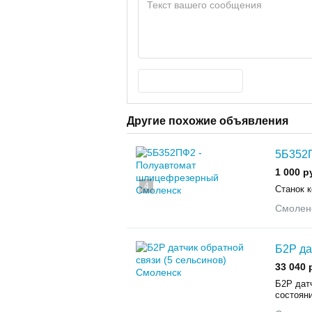
Другие похожие объявления
5Б352
1 000 р
4
Станок 
Смолен
Б2Р да
33 040 
Б2Р датч
состоян