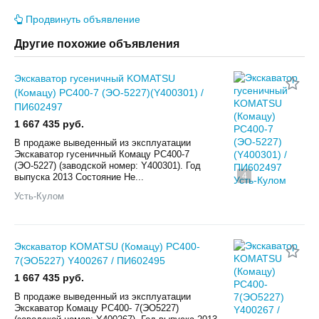
Продвинуть объявление
Другие похожие объявления
Экскаватор гусеничный KOMATSU
(Комацу) РС400-7 (ЭО-5227)(Y400301) /
ПИ602497
1 667 435 руб.
В продаже выведенный из эксплуатации
Экскаватор гусеничный Комацу РС400-7
(ЭО-5227) (заводской номер: Y400301). Год
4
выпуска 2013 Состояние Не...
Усть-Кулом
Экскаватор KOMATSU (Комацу) РС400-
7(ЭО5227) Y400267 / ПИ602495
1 667 435 руб.
В продаже выведенный из эксплуатации
Экскаватор Комацу РС400- 7(ЭО5227)