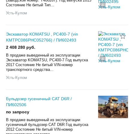
(заводской номер: Y400267). Год выпуска 2013
Состояние Не битый Тип...
4
Усть-Кулом
Экскаватор KOMATSU , PC400-7 (vin
KMTPC086PHC052766) / ПИ602493
2 408 280 руб.
В продаже выведенный из эксплуатации
4
Экскаватор KOMATSU, PC400-7 Год выпуска
2017 Состояние Не битый VIN-номер
транспортного средства...
Усть-Кулом
Бульдозер гусеничный CAT D6R /
ПИ602506
по запросу
4
В продаже выведенный из эксплуатации
гусеничный бульдозер CAT D6R Год выпуска
2012 Состояние Не битый VIN-номер