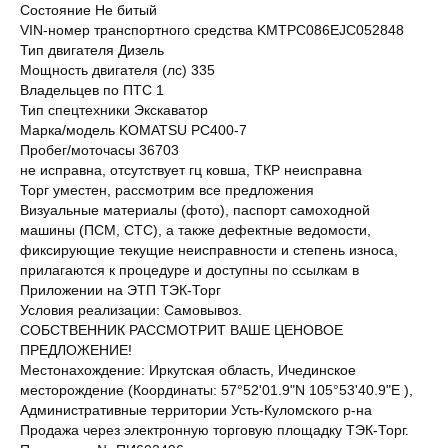
Состояние Не битый
VIN-номер транспортного средства KMTPC086EJC052848
Тип двигателя Дизель
Мощность двигателя (лс) 335
Владельцев по ПТС 1
Тип спецтехники Экскаватор
Марка/модель KOMATSU PC400-7
Пробег/моточасы 36703
не исправна, отсутствует гц ковша, ТКР неисправна
Торг уместен, рассмотрим все предложения
Визуальные материалы (фото), паспорт самоходной
машины (ПСМ, СТС), а также дефектные ведомости,
фиксирующие текущие неисправности и степень износа,
прилагаются к процедуре и доступны по ссылкам в
Приложении на ЭТП ТЭК-Торг
Условия реализации: Самовывоз.
СОБСТВЕННИК РАССМОТРИТ ВАШЕ ЦЕНОВОЕ
ПРЕДЛОЖЕНИЕ!
Местонахождение: Иркутская область, Ичединское
месторождение (Координаты: 57°52'01.9"N 105°53'40.9"E ),
Административные территории Усть-Куломского р-на
Продажа через электронную торговую площадку ТЭК-Торг.