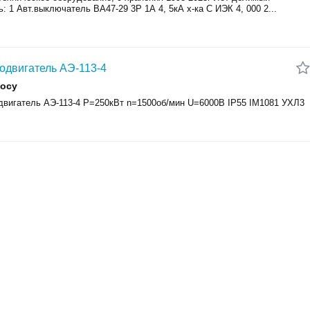
: 1 Авт.выключатель ВА47-29 3Р 1А 4, 5кА х-ка С ИЭК 4, 000 2...
одвигатель АЭ-113-4
росу
двигатель АЭ-113-4 P=250кВт n=1500об/мин U=6000В IP55 IM1081 УХЛ3