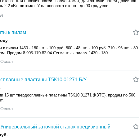
 станок для плоских ножей. Полуавтомат, для заточки ножей дробилок.
ь 2.2 кВт, автомат. Угол поворота стола - до 90 градусов....
од
ты к пилам
росу
 к пилам 1430 - 180 шт. - 100 руб. 800 - 48 шт. - 100 руб. 710 - 96 шт. - 80
ом. Продам 8-905-170-82-04 Сегменты к пилам 1430 - 180...
 Оскол
сплавные пластины Т5К10 01271 Б/У
.
ии 15 шт твердосплавные пластины Т5К10 01271 (КЗТС), продам по 500
 шт.
 Оскол
Универсальный заточной станок прецизионный
руб.