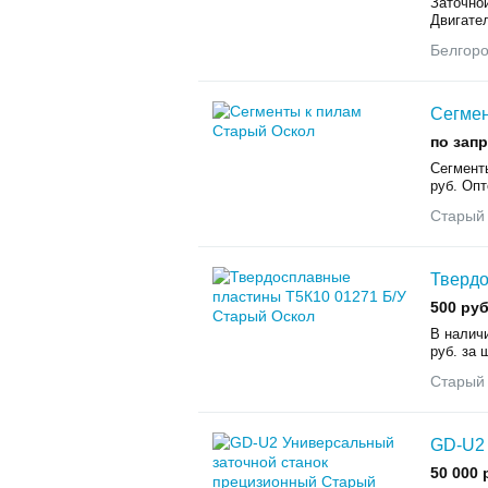
Заточной
Двигател
Белгор
Сегмен
по зап
Сегменты
руб. Опт
Старый
Твердо
500 руб
В налич
руб. за
Старый
GD-U2 
50 000 