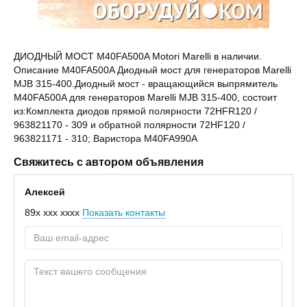
ДИОДНЫЙ МОСТ M40FA500A Motori Marelli в наличии.
Описание M40FA500A Диодный мост для генераторов Marelli
MJB 315-400.Диодный мост - вращающийся выпрямитель
M40FA500A для генераторов Marelli MJB 315-400, состоит
из:Комплекта диодов прямой полярности 72HFR120 /
963821170 - 309 и обратной полярности 72HF120 /
963821171 - 310; Варистора M40FA990A
Свяжитесь с автором объявления
Алексей
89x xxx xxxx
Показать контакты