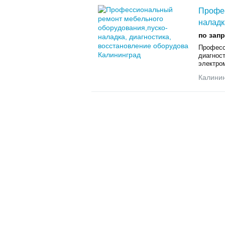
Профес
наладк
по зап
Професс
диагност
электро
Калини