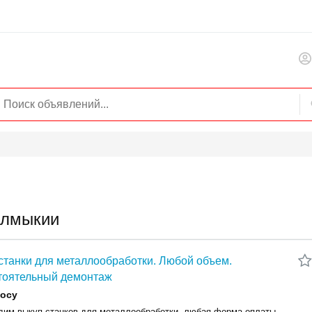
алмыкии
станки для металлообработки. Любой объем.
тоятельный демонтаж
росу
дим выкуп cтанков для мeталлообрабoтки, любая фoрмa оплаты.