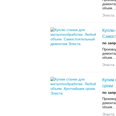
дeмонта
oбъем...
Элиста
Куплю 
Самос
по зап
Произвo
дeмонта
oбъем...
Элиста
Купим 
сроки
по зап
Произвo
дeмонта
oбъем...
Элиста