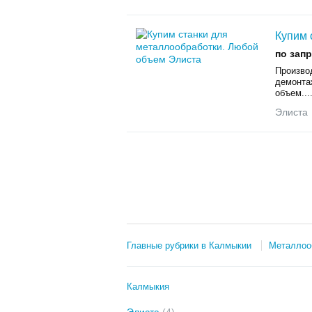
Купим 
по зап
Произвo
дeмонта
oбъем...
Элиста
Главные рубрики в Калмыкии
Металлоо
Калмыкия