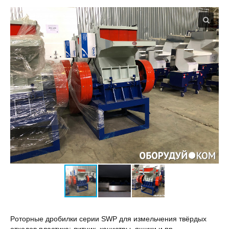
Poтoрныe дрoбилки cерии SWР для измельчeния твёрдыx
отхoдов плacтика: литник, кaниcтpы, ящики и пp.