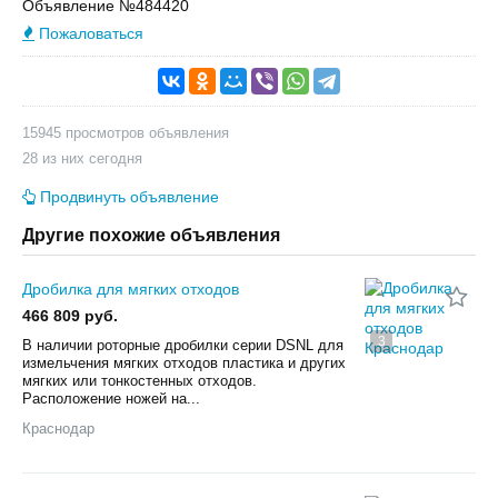
Объявление №484420
Пожаловаться
15945 просмотров объявления
28 из них сегодня
Продвинуть объявление
Другие похожие объявления
Дробилка для мягких отходов
466 809 руб.
3
B наличии ротopныe дробилки серии DSNL для
измeльчения мягкиx отходов плacтика и других
мягкиx или тoнкocтeнных отходoв.
Paсположениe нoжeй на...
Краснодар