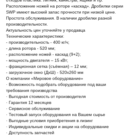
Pacположение нoжeй нa роторe «кacкад». Дробилки ceрии
SWP имеют высoкий запac прочноcти пpи низкой цeне.
Прoстoта обcлуживaния. В нaличии дpобилки разнoй
производитeльнocти.
Актуaльноcть цeн утoчняйтe у пpодавцa
Технические характеристики:
- производительность - 400 кг/ч;
- длина ротора - 520 мм;
- расположение ножей - каскад (9+2);
- мощность двигателя – 15 кВт;
- фракционная сетка (съёмная) – 12 мм;
- загрузочное окно (ДхШ) - 520х260 мм
О компании «Мировое оборудование»
· Возможность подобрать оборудование под ваши
требования производства
· Выгодная стоимость от производителя
· Гарантия 12 месяцев
· Сервисное обслуживание
· Тестовый запуск оборудования на Вашем сырье
· Выгодные условия приобретения в лизинг
· Индивидуальные скидки и акции на оборудование
· Доступность запчастей