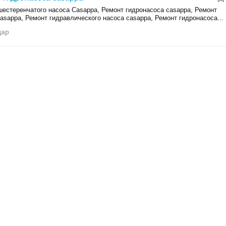
шестеренчатого насоса Casappa, Ремонт гидронасоса casappa, Ремонт
asappa, Ремонт гидравлического насоса casappa, Ремонт гидронасоса...
дар