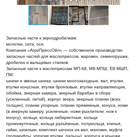
Запасные части к зернодробилкам:
молотки, сита, оси.
Компания «АгроПрессОйл» — собственное производство
запасных частей для маслопрессов, жаровен, семенорушек,
дробилок и вальцевых станков.
Запасные части к маслопрессам МП-68, М8-МПШ, Е8-МШП,
ПМ:
шнеки и звенья шнека, шнеки многозаходные, вал, втулки,
втулки конусные, втулки бронзовые, втулки направляющие,
обойма, зеерная камера, зеерный барабан в сборе
(усиленный, литой), корпус зеера, зеерные планки (всех
толщин), планки упорные, планки прижимные, конуса, ножи
(в зеерную камеру, усиленные, ножи-рыхлители, нож к
конусу), кольца, кольца лабиринтные, кольца
промежуточные, кольца разъёмные, полукольца, клинья,
гайки, шпильки, комплект шпонок на вал, маховик, муфта
(полумуфты, упругие втулки, пальцы), корпуса и крышки