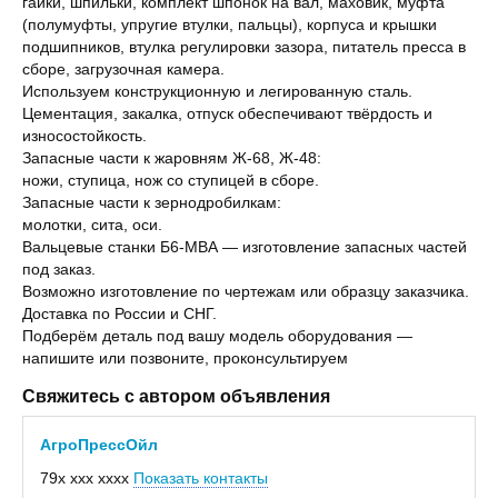
гайки, шпильки, комплект шпонок на вал, маховик, муфта
(полумуфты, упругие втулки, пальцы), корпуса и крышки
подшипников, втулка регулировки зазора, питатель пресса в
сборе, загрузочная камера.
Используем конструкционную и легированную сталь.
Цементация, закалка, отпуск обеспечивают твёрдость и
износостойкость.
Запасные части к жаровням Ж-68, Ж-48:
ножи, ступица, нож со ступицей в сборе.
Запасные части к зернодробилкам:
молотки, сита, оси.
Вальцевые станки Б6-МВА — изготовление запасных частей
под заказ.
Возможно изготовление по чертежам или образцу заказчика.
Доставка по России и СНГ.
Подберём деталь под вашу модель оборудования —
напишите или позвоните, проконсультируем
Свяжитесь с автором объявления
АгроПрессОйл
79x xxx xxxx
Показать контакты