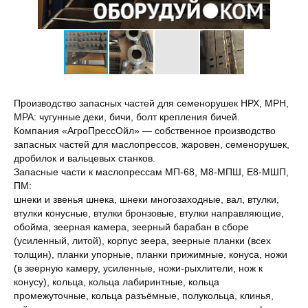
Производство запасных частей для семенорушек НРХ, МРН,
МРА: чугунные деки, бичи, болт крепления бичей.
Компания «АгроПрессОйл» — собственное производство
запасных частей для маслопрессов, жаровен, семенорушек,
дробилок и вальцевых станков.
Запасные части к маслопрессам МП-68, М8-МПШ, Е8-МШП,
ПМ:
шнеки и звенья шнека, шнеки многозаходные, вал, втулки,
втулки конусные, втулки бронзовые, втулки направляющие,
обойма, зеерная камера, зеерный барабан в сборе
(усиленный, литой), корпус зеера, зеерные планки (всех
толщин), планки упорные, планки прижимные, конуса, ножи
(в зеерную камеру, усиленные, ножи-рыхлители, нож к
конусу), кольца, кольца лабиринтные, кольца
промежуточные, кольца разъёмные, полукольца, клинья,