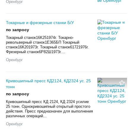
Оренбург
Токарные и фрезерные станки Б/У
по запросу
Токарный станок16К251974г. Токарно-
револьверный станок1Е365БП Токарный
станок16К201973г. Токарный станок61721976г.
Фрезерный станок6Р82Ш1973г....
Оренбург
Кривошипный пресс КД2124, КД2324 ус. 25
тонн
по запросу
Кривошипный пресс КД 2124, КД 2324 усилие
25 тонн. Однокривошипный открытый простого
действия. Пресс предназначен для выполнения
различных операций...
Оренбург