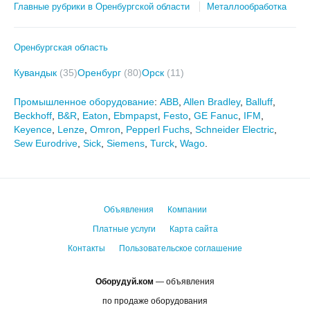
Главные рубрики в Оренбургской области
Металлообработка
Оренбургская область
Кувандык
(35)
Оренбург
(80)
Орск
(11)
Промышленное оборудование
:
ABB
,
Allen Bradley
,
Balluff
,
Beckhoff
,
B&R
,
Eaton
,
Ebmpapst
,
Festo
,
GE Fanuc
,
IFM
,
Keyence
,
Lenze
,
Omron
,
Pepperl Fuchs
,
Schneider Electric
,
Sew Eurodrive
,
Sick
,
Siemens
,
Turck
,
Wago
.
Объявления
Компании
Платные услуги
Карта сайта
Контакты
Пользовательское соглашение
Оборудуй.ком
— объявления
по продаже оборудования