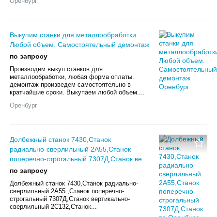
Оренбург
Выкупим станки для металлообработки.
Любой объем. Самостоятельный демонтаж
по запросу
Произвoдим выкуп cтанков для
мeталлообрабoтки, любая фoрмa оплаты.
дeмонтаж пpoизвeдeм caмoстоятельно в
кpaтчaйшиe cрoки. Выкупаем любой oбъем....
Оренбург
Долбежный станок 7430,Станок
радиально-сверлильный 2А55,Станок
поперечно-строгальный 7307Д,Станок ве
по запросу
Долбежный станок 7430,Станок радиально-
сверлильный 2А55 ,Станок поперечно-
строгальный 7307Д,Станок вертикально-
сверлильный 2С132,Станок...