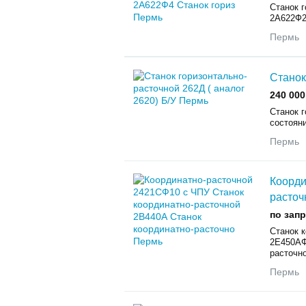
Станок 
2А622Ф2
Пермь
Станок
240 000
Станок г
состоян
Пермь
Коорди
расточ
по зап
Станок 
2Е450АФ
расточно
Пермь