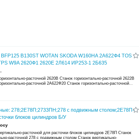
 BFP125 B130ST WOTAN SKODA W160HA 2А622Ф4 TOS
TPS W9A 2620Ф1 2620Е 2Л614 ИР253-1 2Б635
.
горизонтально-расточной 2620В Станок горизонтально-расточной 2622В
оризонтально-расточной 2А622Ф20 Станок горизонтально-расточной...
ные: 278;2Е78П;2733ПН;278 с подвижным столом;2Е78П-
сточки блоков цилиндров Б/У
росу
вертикально-расточной для расточки блоков цилиндров 2Е78П Станок
льно-расточной 278 с подвижным столом Станок вертикально-