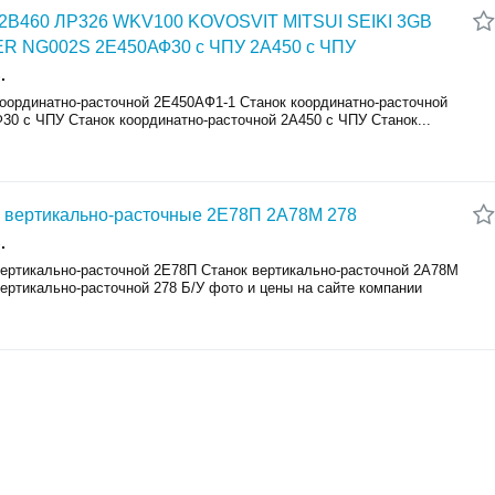
 2В460 ЛР326 WKV100 KOVOSVIT MITSUI SEIKI 3GB
R NG002S 2Е450АФ30 с ЧПУ 2А450 с ЧПУ
.
координатно-расточной 2Е450АФ1-1 Станок координатно-расточной
30 с ЧПУ Станок координатно-расточной 2А450 с ЧПУ Станок...
 вертикально-расточные 2Е78П 2А78М 278
.
вертикально-расточной 2Е78П Станок вертикально-расточной 2А78М
ертикально-расточной 278 Б/У фото и цены на сайте компании