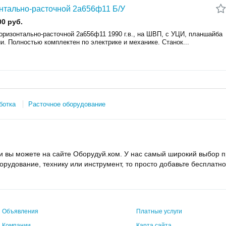
нтально-расточной 2а656ф11 Б/У
00 руб.
оризонтально-расточной 2а656ф11 1990 г.в., на ШВП, с УЦИ, планшайба
и. Полностью комплектен по электрике и механике. Станок...
ботка
Расточное оборудование
и вы можете на сайте Оборудуй.ком. У нас самый широкий выбор п
борудование, технику или инструмент, то просто добавьте бесплат
Объявления
Платные услуги
Компании
Карта сайта