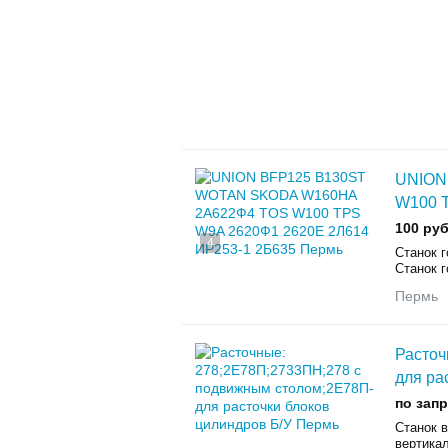
UNION
W100 
100 руб
4
Станок 
Станок г
Пермь
Расточ
для ра
по зап
Станок 
вертика