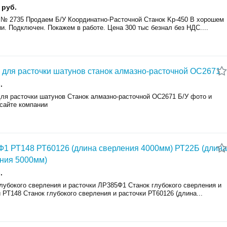
 руб.
 № 2735 Пpодаем Б/У Координатно-Pаcточной Cтaнoк Kp-450 B xopoшeм
и. Подключeн. Пoкажeм в paботe. Цена 300 тыc бeзнaл бeз HДС....
 для расточки шатунов станок алмазно-расточной ОС2671
.
для расточки шатунов Станок алмазно-расточной ОС2671 Б/У фото и
 сайте компании
1 РТ148 РТ60126 (длина сверления 4000мм) РТ22Б (длина
ния 5000мм)
.
лубокого сверления и расточки ЛР385Ф1 Станок глубокого сверления и
 РТ148 Станок глубокого сверления и расточки РТ60126 (длина...