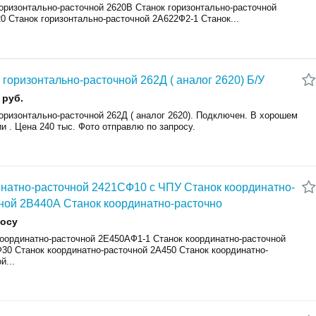
горизонтально-расточной 2620В Станок горизонтально-расточной
0 Станок горизонтально-расточной 2А622Ф2-1 Станок...
 горизонтально-расточной 262Д ( аналог 2620) Б/У
 руб.
оризонтально-расточной 262Д ( аналог 2620). Подключен. В хорошем
ии . Цена 240 тыс. Фото отправлю по запросу.
натно-расточной 2421СФ10 с ЧПУ Станок координатно-
ной 2В440А Станок координатно-расточно
росу
координатно-расточной 2Е450АФ1-1 Станок координатно-расточной
30 Станок координатно-расточной 2А450 Станок координатно-
й...