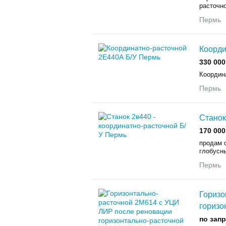
расточно
Пермь
Коорди
330 000
Координ
Пермь
Станок
170 000
продам с
глобусны
Пермь
Горизо
горизо
по зап