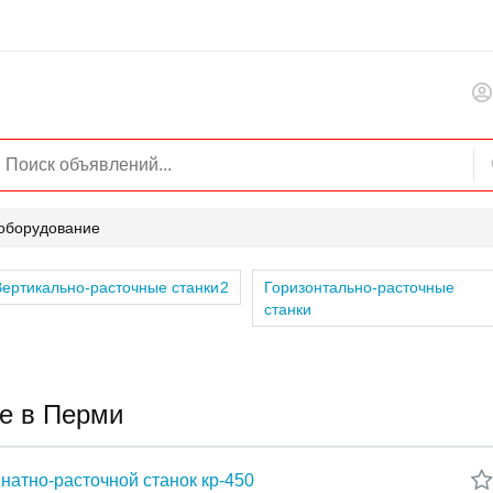
оборудование
ертикально-расточные станки
2
Горизонтально-расточные
станки
е в Перми
натно-расточной станок кр-450