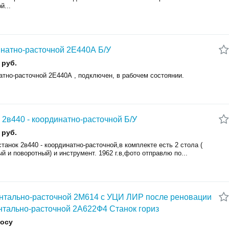
й...
натно-расточной 2Е440А Б/У
 руб.
атно-расточной 2Е440А , подключен, в рабочем состоянии.
 2в440 - координатно-расточной Б/У
 руб.
танок 2в440 - координатно-расточной,в комплекте есть 2 стола (
й и поворотный) и инструмент. 1962 г.в,фото отправлю по...
нтально-расточной 2М614 с УЦИ ЛИР после реновации
нтально-расточной 2А622Ф4 Станок гориз
росу