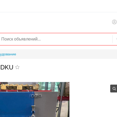
удование
0-DKU