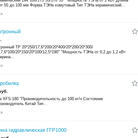
рамический 194*100/175*55/170*55" "Мощность ТЭНа от 2 кВт Длина/
от 55 до 100 мм Форма ТЭНа хомутовый Тип ТЭНа керамический...
ск
атронный
.
ронный TP 20*250/17,6*200/20*400/20*200/20*300/
17,6*100/20*150/20*100/12,5*190" "Мощность ТЭНа от 0,2 до 1,2 кВт
рина...
ск
робилка
руб.
а XFS-180 "Производительность до 100 кг/ч Состояние
оизводитель Китай Тип...
ск
ина гидравлическая ГГР1000