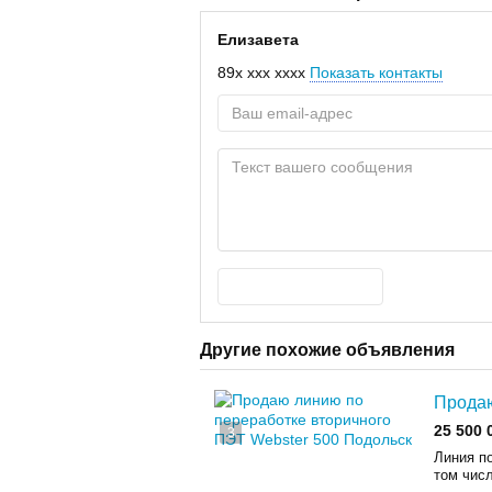
Елизавета
89x xxx xxxx
Показать контакты
Другие похожие объявления
Продаю
25 500 
3
Линия п
том чис