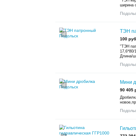
"ТЭН ке
ширина 
Подоль
ТЭН п
3
100 руб
"ТЭН пат
17,6*80/
Длина/ши
Подоль
Мини д
3
90 405 
Дробилк
новое,пр
Подоль
Гильот