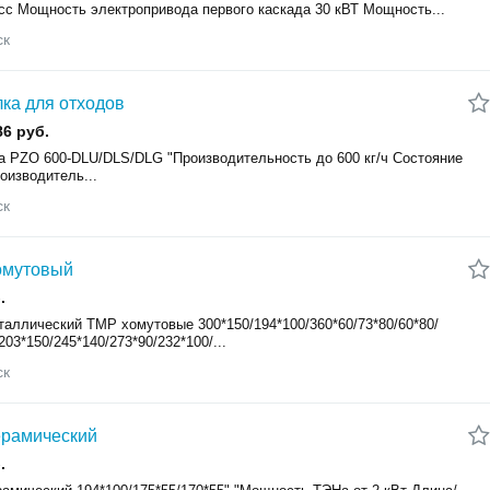
сс Мощность электропривода первого каскада 30 кВТ Мощность...
ск
ка для отходов
86 руб.
а PZO 600-DLU/DLS/DLG "Производительность до 600 кг/ч Состояние
оизводитель...
ск
омутовый
.
таллический TMP хомутовые 300*150/194*100/360*60/73*80/60*80/
203*150/245*140/273*90/232*100/...
ск
ерамический
.