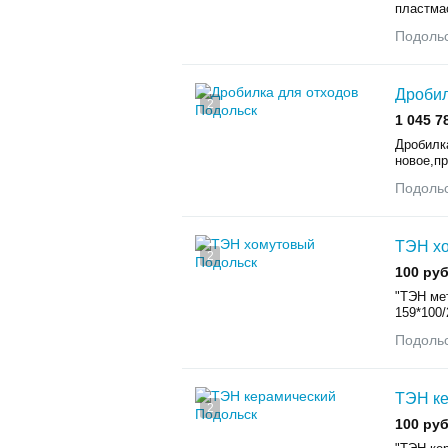
пластма
Подоль
Дробил
2
1 045 7
Дробилк
новое,пр
Подоль
ТЭН х
2
100 руб
"ТЭН ме
159*100/
Подоль
ТЭН к
2
100 руб