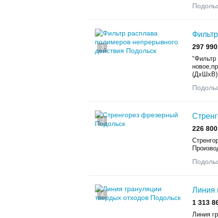
Подоль
Фильтр
297 990
3
"Фильтр
новое,п
(ДхШхВ)
Подоль
Стренг
2
226 800
Стренгор
Производ
Подоль
Линия 
4
1 313 8
Линия г