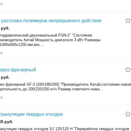
ск
 расплава полимеров непрерывного действия
 руб.
 гидравлический двухканальный FGN-2" "Состояние
роизводитель Китай Мощность двигателя 3 кВт Размеры
1400x600x1250 мм,вес...
ск
орез фрезерный
 руб.
ез фрезерный SF-3 (160/180/200) "Производитель Китай,состояние новое
ительность до 200/220/250 кг/ч Размер ответного ножа...
ск
грануляции твердых отходов
65 руб.
рануляции твердых отходов SJ 125/125 H "Переработка твердых отходов