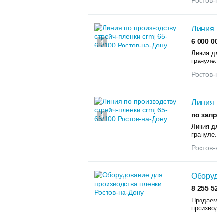
Ростов-
Линия 
6 000 0
4
Линия дл
грануле.
Ростов-
Линия 
по зап
4
Линия дл
грануле.
Ростов-
Оборуд
8 255 5
Продаем
производ