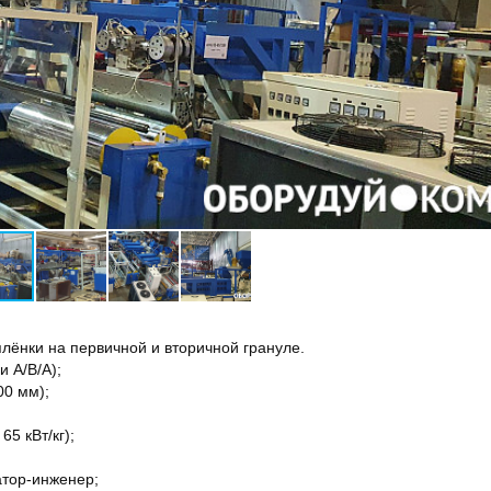
плёнки на первичной и вторичной грануле.
и A/B/A);
00 мм);
65 кВт/кг);
атор-инженер;