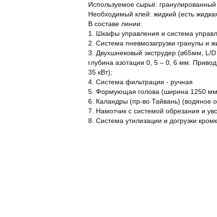
Используемое сырьё: гранулированны
Необходимый клей: жидкий (есть жидкая
В составе линии:
1. Шкафы управления и система управ
2. Система пневмозагрузки гранулы и ж
3. Двухшнековый экструдер (⌀65мм, L/D
глубина азотации 0, 5 – 0, 6 мм. Приво
35 кВт);
4. Система фильтрации - ручная
5. Формующая голова (ширина 1250 мм, 
6. Каландры (пр-во Тайвань) (водяное 
7. Намотчик с системой обрезания и ув
8. Система утилизации и догрузки кром