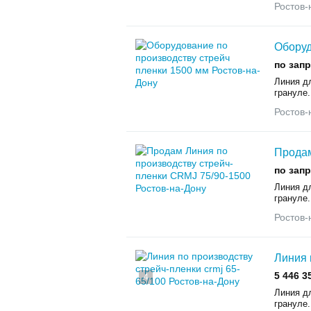
Ростов-
Оборуд
по зап
Линия дл
грануле.
Ростов-
Продам
по зап
Линия дл
грануле.
Ростов-
Линия 
5 446 3
4
Линия дл
грануле.