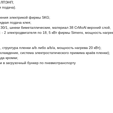
й ЛПЭНП;
 подача).
ления электрикой фирмы SKG;
идкая подача клея;
 30/1, шнеки биметаллические, материал 38 CrMoAl верхний слой,
д: - 2 электродвигателя по 18, 5 кВт фирмы Simens, мощность нагре
структура пленки a/b либо a/b/a, мощность нагрева 20 кВт);
охлаждение, система электростатического прижима краёв пленки);
ода кромки;
ки в загрузочный бункер по пневмотранспорту