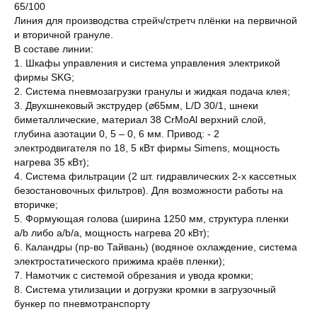
65/100
Линия для производства стрейч/стретч плёнки на первичной
и вторичной грануле.
В составе линии:
1. Шкафы управления и система управления электрикой
фирмы SKG;
2. Система пневмозагрузки гранулы и жидкая подача клея;
3. Двухшнековый экструдер (⌀65мм, L/D 30/1, шнеки
биметаллические, материал 38 CrMoAl верхний слой,
глубина азотации 0, 5 – 0, 6 мм. Привод: - 2
электродвигателя по 18, 5 кВт фирмы Simens, мощность
нагрева 35 кВт);
4. Система фильтрации (2 шт. гидравлических 2-х кассетных
безостановочных фильтров). Для возможности работы на
вторичке;
5. Формующая голова (ширина 1250 мм, структура пленки
a/b либо a/b/a, мощность нагрева 20 кВт);
6. Каландры (пр-во Тайвань) (водяное охлаждение, система
электростатического прижима краёв пленки);
7. Намотчик с системой обрезания и увода кромки;
8. Система утилизации и догрузки кромки в загрузочный
бункер по пневмотранспорту