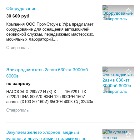
Оборудование
30 600 руб.
4
Компания ООО ПромСтоун г. Уфа предлагает
оборудование для оснащения автомобилей
сервисной службы, передвижных мастерских,
мобильных лабораторий,...
Ставрополь
Электродвигатель 2азмв 630квт 3000об
6000в
по запросу
2
НАСОСЫ Х 280/72 И (К) Х 160/29Т ТХ
72/20Л ПНА 800/70 ЖВН-12н 80СРН 160И
аналог (Х100-80-160И) 65СРН-400К СД 32/40а...
Ставрополь
Закупаем железо хлорное, медный
купорос и другую химию неликвиды по