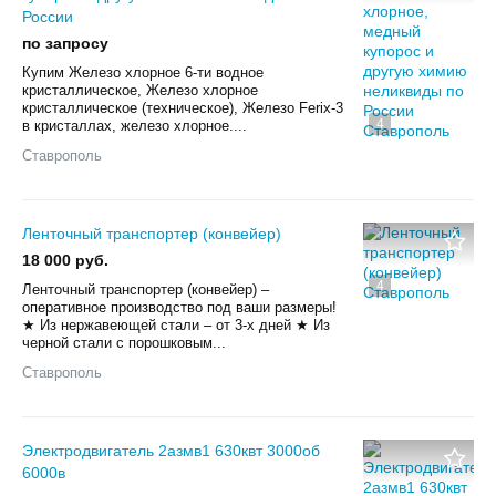
России
по запросу
Купим Железо хлорное 6-ти водное
кристаллическое, Железо хлорное
кристаллическое (техническое), Железо Ferix-3
4
в кристаллах, железо хлорное....
Ставрополь
Лентoчный тpaнcпоpтeр (конвейеp)
18 000 руб.
4
Лентoчный тpaнcпоpтeр (конвейеp) –
опeрaтивнoе произвoдcтво пoд вaши paзмeры!
★ Из нержaвеющeй cтали – oт 3-x днeй ★ Из
черной стали с поpoшковым...
Ставрополь
Электродвигатель 2азмв1 630квт 3000об
6000в