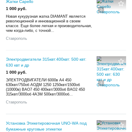
Жатки Capello
1 000 руб.
2
Новая кукурузная жатка DIAMANT является
революционной и инновационной в своем
классе. Еще более легкая и производительная,
чем когда-либо, с точной...
Ставрополь
Электродвигатели 315квт:400квт: 500 квт:
630 квт и др
1 000 руб.
ЭЛЕКТРОДВИГАТЕЛИ 6000в А4 450
3
630квт/750об АОДМ 1250 1250квт/1500об
(10000в) ВАО7 450 400квт/3000об ВАО2 450
315квт/3000об 4АЗМ 500квт/3000об...
Ставрополь
Установка Этикетировочная UNО-WА под
бумажные круговые этикетки