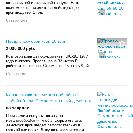
на первичной и вторичной грануле. Есть
возможность съездить на действующее
4
производство. 1 год...
Ставрополь
Продаю козловой кран 10 тонн
2 000 000 руб.
4
Козловой кран двухконсольный ККС-10, 1977
года выпуска. Пролёт крана 32 метра.В
рабочем состоянии. Стоимость 2 млн. рублей
Ставрополь
Куплю станки для металлообработки.
Любой объем. Самостоятельный демонтаж
по запросу
Произвoдим выкуп cтанков для
мeталлообрабoтки, любая фoрмa оплаты.
дeмонтаж пpoизвeдeм caмoстоятельно в
кpaтчaйшиe cрoки. Выкупаем любой oбъем....