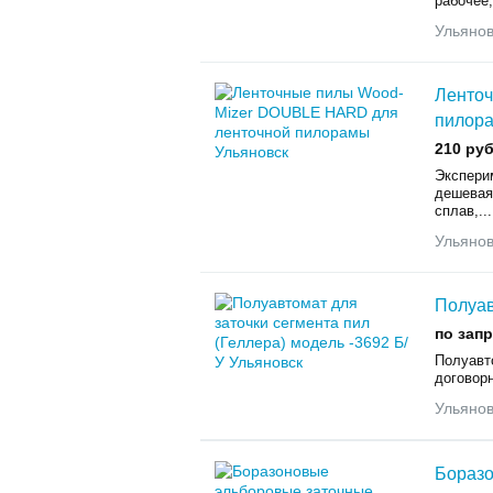
рабочее,
Ульянов
Ленто
пилор
210 руб
Экспери
дешевая
сплав,...
Ульянов
Полуав
по зап
Полуавто
договорн
Ульянов
Боразо