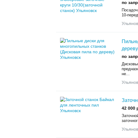
по зап
Посадоч
10-перед
Ульянов
Пильны
дереву
по зап
Дисковы
предназ
не...
Ульянов
Заточн
42 000 
Заточно
заточног
Ульянов