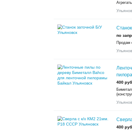
Агрегаты
Ульянов
Станок
по зап
Продам 
Ульянов
Ленточ
пилор
400 руб
Биметал
(констру
Ульянов
Сверла
400 руб