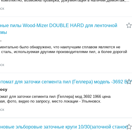
 комплектно, возможна проверка, документация в наличии.Демонтаж,...
ск
чные пилы Wood-Mizer DOUBLE HARD для ленточной
амы
.
ментально было обнаружено, что наилучшим сплавом является не
 сталь, используемая другими производителями пил, а более дорогой
ск
томат для заточки сегмента пил (Геллера) модель -3692 Б/У
росу
мат для заточки сегмента пил (Геллера) мод.3692 1966 цена
ая, фото, видео по запросу, место локации - Ульяновск.
ск
новые эльборовые заточные круги 10/30(заточной станок)