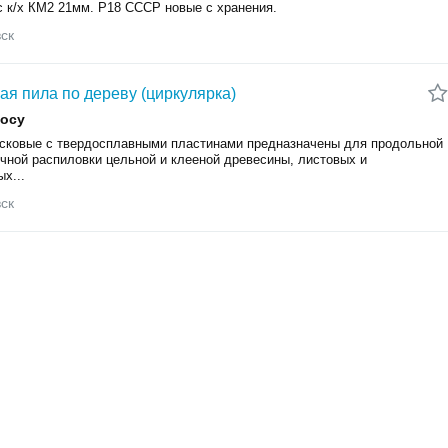
с к/х КМ2 21мм. Р18 СССР новые с хранения.
ск
ая пила по дереву (циркулярка)
росу
сковые с твердосплавными пластинами предназначены для продольной
ечной распиловки цельной и клееной древесины, листовых и
х...
ск