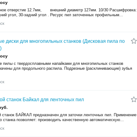
росу
ное отверстие 12.7мм, внешний диаметр 127мм. 10/30 Расшифровка:
ний угол, 30-задний угол . Ресурс пил заточенных профильным...
ск
е диски для многопильных станков (Дисковая пила по
)
росу
е пилы с твердосплавными напайками для многопильных станков
начены для продольного распила. Подрезные (расклинивающие) зубья
ск
ой станок Байкал для ленточных пил
руб.
й станок БАЙКАЛ предназначен для заточки ленточных пил. Применение
о станка позволяет: производить качественную автоматическую...
ск