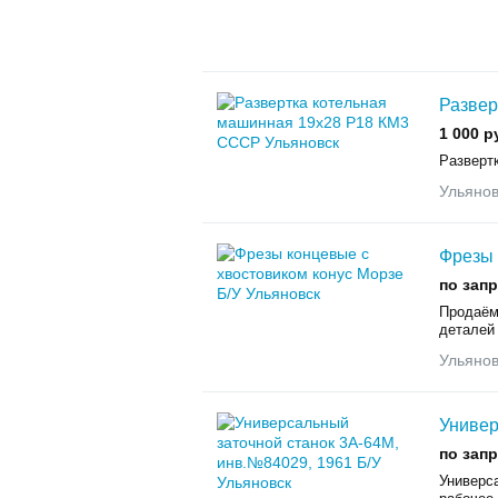
Развер
1 000 р
Разверт
Ульянов
Фрезы 
по зап
Продаём
деталей 
Ульянов
Универ
по зап
Универс