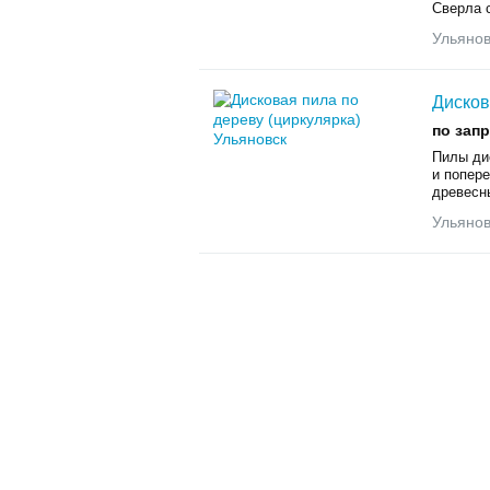
Сверла 
Ульянов
Дисков
по зап
Пилы ди
и попер
древесны
Ульянов