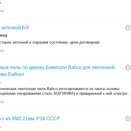
...
ск
 заточной Б/У
росу
станок заточной в хорошем состоянии, цена договорная.
ск
ные пилы по дереву Биметалл Bahco для ленточной
амы Байкал
.
лическая ленточная пила Bahco изготавливается из ленты основы
кционная легированная сталь 45ХГМНФА) и приваренной к ней электро...
ск
 с к/х КМ2 21мм. Р18 СССР
.