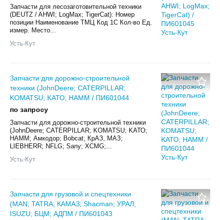
Запчасти для лесозаготовительной техники
(DEUTZ / AHWI; LogMax; TigerCat): Номер
позиции Наименование ТМЦ Код 1С Кол-во Ед.
измер. Место...
Усть-Кут
Запчасти для дорожно-строительной
техники (JohnDeere; CATERPILLAR;
KOMATSU; KАТО; HAMM / ПИ601044
по запросу
Запчасти для дорожно-строительной техники
(JohnDeere; CATERPILLAR; KOMATSU; KАТО;
HAMM; Амкодор; Bobcat; КрАЗ, МАЗ;
LIEBHERR; NFLG; Sany; XCMG;...
Усть-Кут
Запчасти для грузовой и спецтехники
(MAN; TATRA; КАМАЗ; Shacman; УРАЛ;
ISUZU; БЦМ; АДПМ / ПИ601043