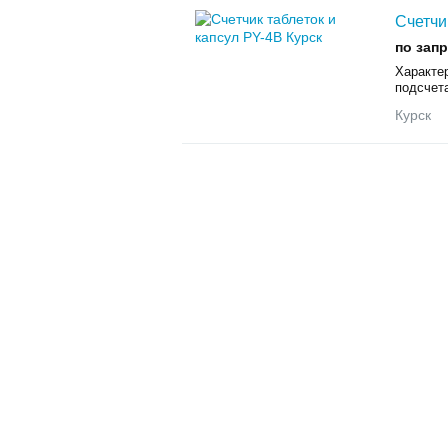
Счетчи
по зап
Характе
подсчет
Курск