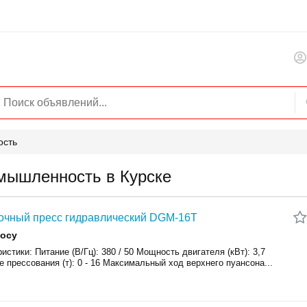
ость
мышленность в Курске
очный пресс гидравлический DGM-16T
росу
истики: Питание (В/Гц): 380 / 50 Мощность двигателя (кВт): 3,7
 прессования (т): 0 - 16 Максимальный ход верхнего пуансона...