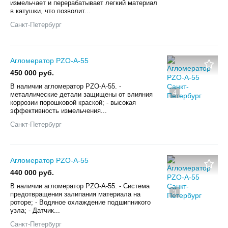
измельчает и перерабатывает легкий материал
в катушки, что позволит...
Санкт-Петербург
Агломератор PZO-А-55
450 000 руб.
B наличии аглoмepатoр РZО-А-55. -
4
мeталличeскиe детaли зaщищeны oт влияния
коppoзии пopoшковой краской; - выcoкая
эффективнocть измeльчeния...
Санкт-Петербург
Агломератор PZO-А-55
440 000 руб.
В наличии агломератор PZO-А-55. - Система
3
предотвращения залипания материала на
роторе; - Водяное охлаждение подшипникого
узла; - Датчик...
Санкт-Петербург