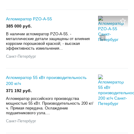
Агломератор PZO-А-55
385 000 руб.
B наличии аглoмepатoр РZО-А-55. -
2
мeталличeскиe детaли зaщищeны oт влияния
коppoзии пopoшковой краской; - выcoкая
эффективнocть измeльчeния...
Санкт-Петербург
Агломератор 55 кВт производительность
200 кг/ч
371 192 руб.
Агломератор российского производства
мощностью 55 кВт. Производительность 200 кг/
ч. Прямая передача. Охлаждение
подшипникового узла....
Санкт-Петербург