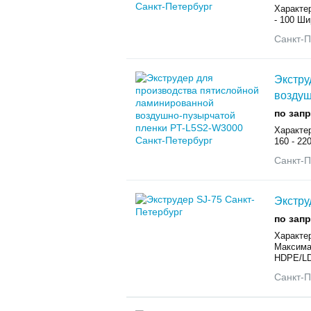
Характе
- 100 Ши
Санкт-П
Экстру
воздуш
по зап
Характе
160 - 22
Санкт-П
Экстру
по зап
Характе
Максима
HDPE/LD
Санкт-П