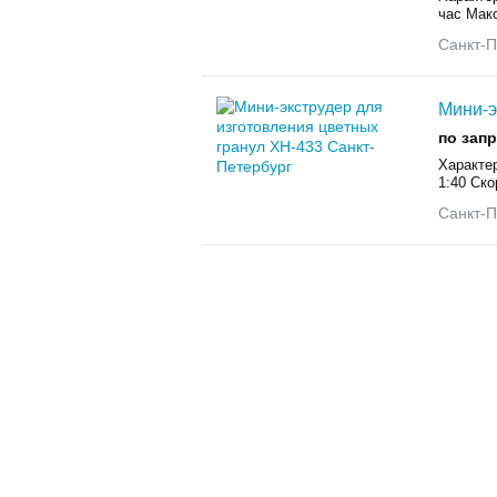
час Мак
Санкт-П
Мини-э
по зап
Характе
1:40 Ско
Санкт-П