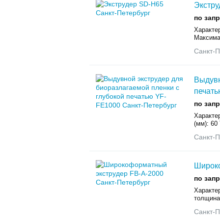
Экстру
по зап
Характе
Максима
Санкт-П
Выдувн
печать
по зап
Характе
(мм): 60
Санкт-П
Широко
по зап
Характе
толщина 
Санкт-П