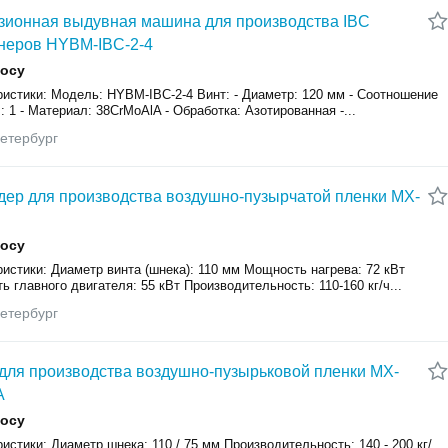
зионная выдувная машина для производства IBC
неров HYBM-IBC-2-4
росу
ристики: Модель: HYBM-IBC-2-4 Винт: - Диаметр: 120 мм - Соотношение
0 : 1 - Материал: 38CrMoAlA - Обработка: Азотированная -...
етербург
дер для производства воздушно-пузырчатой пленки MX-
росу
истики: Диаметр винта (шнека): 110 мм Мощность нагрева: 72 кВт
 главного двигателя: 55 кВт Производительность: 110-160 кг/ч...
етербург
для производства воздушно-пузырьковой пленки MX-
A
росу
истики: Диаметр шнека: 110 / 75 мм Производительность: 140 - 200 кг/