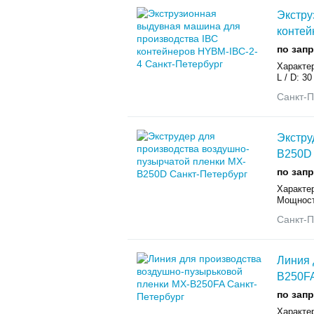
Экстру
контей
по зап
Характе
L / D: 3
Санкт-П
Экстру
B250D
по зап
Характер
Мощность
Санкт-П
Линия 
B250F
по зап
Характер