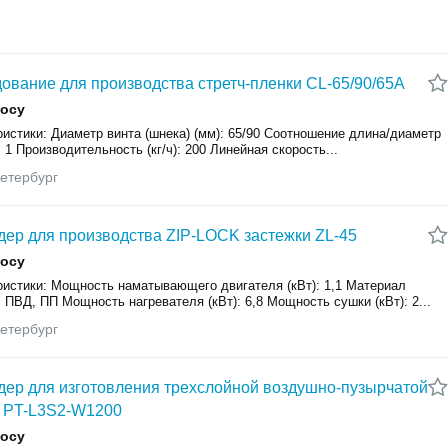
ование для производства стретч-пленки CL-65/90/65A
росу
истики: Диаметр винта (шнека) (мм): 65/90 Соотношение длина/диаметр
0: 1 Производительность (кг/ч): 200 Линейная скорость...
етербург
дер для производства ZIP-LOCK застежки ZL-45
росу
ристики: Мощность наматывающего двигателя (кВт): 1,1 Материал
 ПВД, ПП Мощность нагревателя (кВт): 6,8 Мощность сушки (кВт): 2...
етербург
дер для изготовления трехслойной воздушно-пузырчатой
 PT-L3S2-W1200
росу