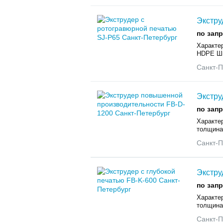
Экстру
по зап
Характе
HDPE Шир
Санкт-П
Экстру
по зап
Характе
толщина 
Санкт-П
Экстру
по зап
Характе
толщина 
Санкт-П