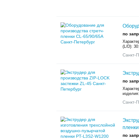
Оборуд
по зап
Характер
(L/D): 3
Санкт-П
Экстру
по зап
Характе
изделия:
Санкт-П
Экстру
пленки
по зап