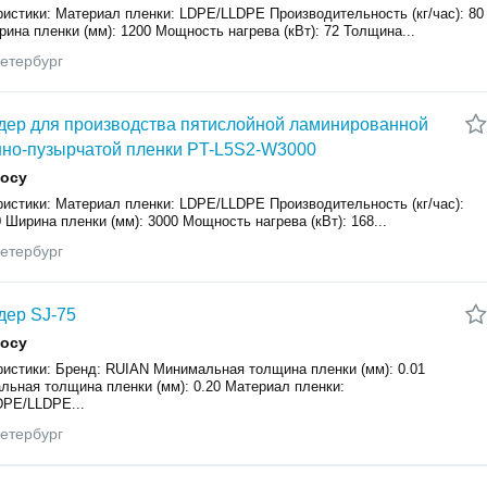
ристики: Материал пленки: LDPE/LLDPE Производительность (кг/час): 80
рина пленки (мм): 1200 Мощность нагрева (кВт): 72 Толщина...
етербург
дер для производства пятислойной ламинированной
но-пузырчатой пленки PT-L5S2-W3000
росу
ристики: Материал пленки: LDPE/LLDPE Производительность (кг/час):
0 Ширина пленки (мм): 3000 Мощность нагрева (кВт): 168...
етербург
дер SJ-75
росу
ристики: Бренд: RUIAN Минимальная толщина пленки (мм): 0.01
льная толщина пленки (мм): 0.20 Материал пленки:
PE/LLDPE...
етербург