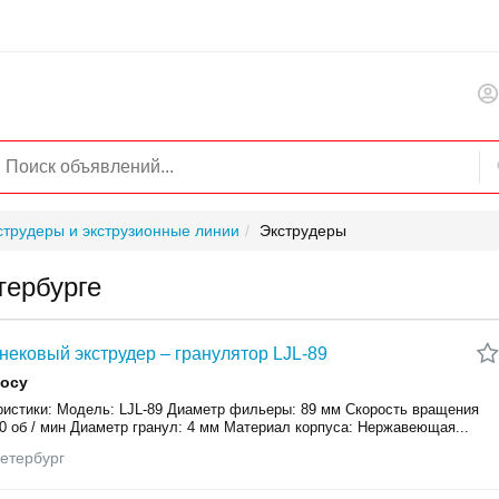
струдеры и экструзионные линии
Экструдеры
тербурге
ековый экструдер – гранулятор LJL-89
росу
ристики: Модель: LJL-89 Диаметр фильеры: 89 мм Скорость вращения
0 об / мин Диаметр гранул: 4 мм Материал корпуса: Нержавеющая...
етербург