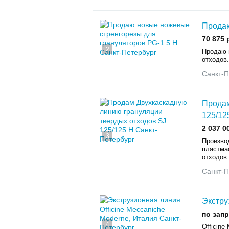
Продаю
70 875 
2
Продаю 
отходов.
Санкт-П
Продам
125/12
2 037 0
3
Произво
пластма
отходов.
Санкт-П
Экстру
по зап
4
Officine