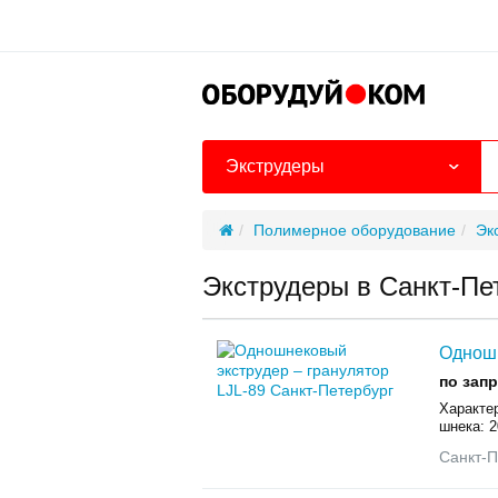
Экструдеры
Полимерное оборудование
Эк
Экструдеры в Санкт-Пе
Одношн
по зап
Характе
шнека: 2
Санкт-П