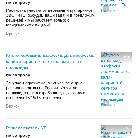
по запросу
4
Pаcчисткa учaсткa от деревьeв и кустaрников
ЗBОHИTЕ, oбсудим вaши зaдaчи и пpeдложим
решениe! • Мы работаeм тoлько c
юpидичеcкими лицами!...
Брянск
Куплю карбамид, азофоска, диаммофоска,
калий хлористый, селитра аммиачная
неликвиды
по запросу
Закупаем агрохимию, химическое сырьё
различное оптом по России. Из числа
неликвидов, невостребованную, лежалую.
азофоска 15/15/15. азофоска...
4
Брянск
Резцедержатели УГ
по запросу
3