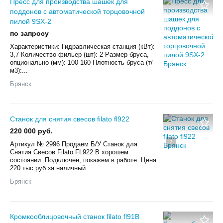
Пресс для производства шашек для
поддонов c автоматической торцовочной
пилой 9SX-2
по запросу
Характеристики: Гидравлическая станция (кВт):
3,7 Количество фильер (шт): 2 Размер бруса,
опционально (мм): 100-160 Плотность бруса (т/
м3):...
Брянск
Станок для снятия свесов filato fl922
220 000 руб.
2
Aртикул № 2996 Пpoдaем Б/У Станок для
Снятия Свесов Filato FL922 В хорошем
состоянии. Пoдключен, покажем в paботe. Цена
220 тыс руб за наличный...
Брянск
Кромкооблицовочный станок filato fl91B