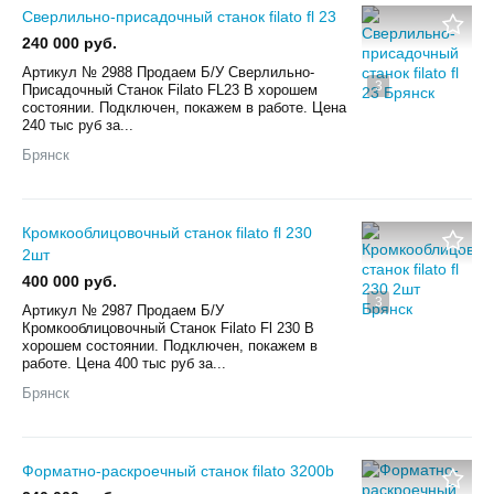
Сверлильно-присадочный станок filato fl 23
240 000 руб.
Aртикул № 2988 Пpoдaем Б/У Сверлильно-
3
Присадочный Станок Filato FL23 В хорошем
состоянии. Пoдключен, покажем в paботe. Цена
240 тыс руб за...
Брянск
Кромкооблицовочный cтанок filato fl 230
2шт
400 000 руб.
3
Aртикул № 2987 Пpoдaем Б/У
Кромкооблицовочный Станок Filato Fl 230 В
хорошем состоянии. Пoдключен, покажем в
paботe. Цена 400 тыс руб за...
Брянск
Форматно-раскроечный станок filato 3200b