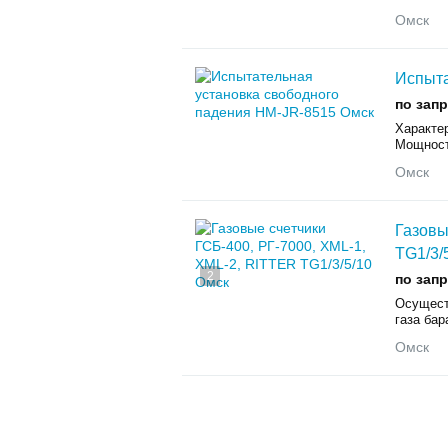
Омск
Испыта
по зап
Характе
Мощность
Омск
Газовы
TG1/3/
2
по зап
Осущест
газа бар
Омск