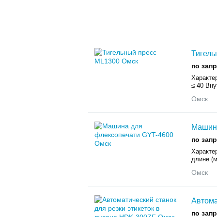
Тигель
по зап
Характер
≤ 40 Вну
Омск
Машина
по зап
Характе
длине (м
Омск
Автома
по зап