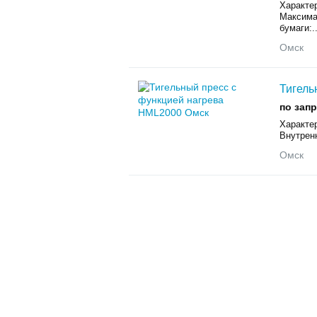
Характе
Максима
бумаги:..
Омск
Тигель
по зап
Характер
Внутренн
Омск