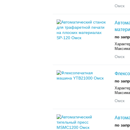
Омск
Автома
матери
по зап
Характер
Максимал
Омск
Флекс
по зап
Характе
Максима
Омск
Автома
по зап